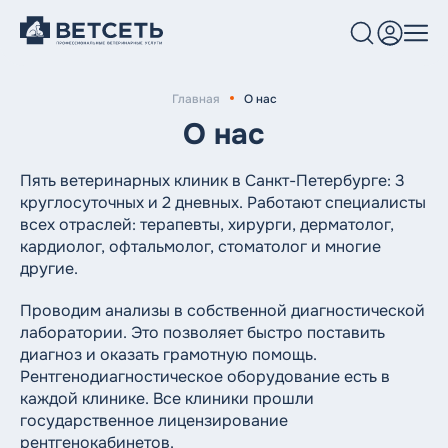
Главная
О нас
Услуги и цены
О нас
Клиники
Пять ветеринарных клиник в Санкт-Петербурге: 3
круглосуточных и 2 дневных. Работают специалисты
Врачи
всех отраслей: терапевты, хирурги, дерматолог,
кардиолог, офтальмолог, стоматолог и многие
Блог
другие.
О нас
Проводим анализы в собственной диагностической
лаборатории. Это позволяет быстро поставить
диагноз и оказать грамотную помощь.
Рентгенодиагностическое оборудование есть в
каждой клинике. Все клиники прошли
государственное лицензирование
рентгенокабинетов.