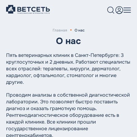
Главная
О нас
Услуги и цены
О нас
Клиники
Пять ветеринарных клиник в Санкт-Петербурге: 3
круглосуточных и 2 дневных. Работают специалисты
Врачи
всех отраслей: терапевты, хирурги, дерматолог,
кардиолог, офтальмолог, стоматолог и многие
Блог
другие.
О нас
Проводим анализы в собственной диагностической
лаборатории. Это позволяет быстро поставить
диагноз и оказать грамотную помощь.
Рентгенодиагностическое оборудование есть в
каждой клинике. Все клиники прошли
государственное лицензирование
рентгенокабинетов.