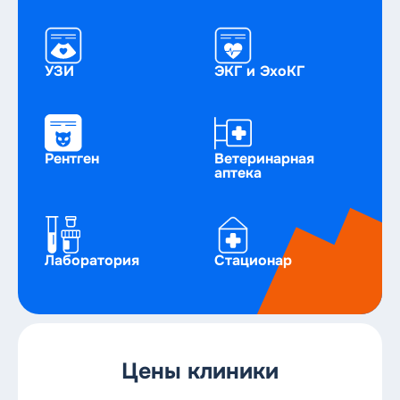
УЗИ
ЭКГ и ЭхоКГ
Рентген
Ветеринарная
аптека
Лаборатория
Стационар
Цены клиники