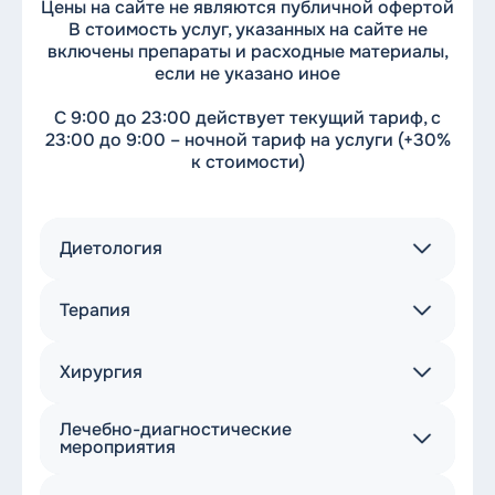
Цены на сайте не являются публичной офертой
В стоимость услуг, указанных на сайте не
включены препараты и расходные материалы,
если не указано иное
С 9:00 до 23:00 действует текущий тариф, с
23:00 до 9:00 – ночной тариф на услуги (+30%
к стоимости)
Диетология
Терапия
Первичная консультация
диетолога (без составления
2 900
₽
рациона)
Хирургия
Первичный прием терапевта
2 500
₽
Повторная консультация
Лечебно-диагностические
Повторный прием терапевта,
диетолога (без составления
2 400
₽
2 000
₽
Первичный прием хирурга
мероприятия
2 500
₽
уточнение назначений
рациона)