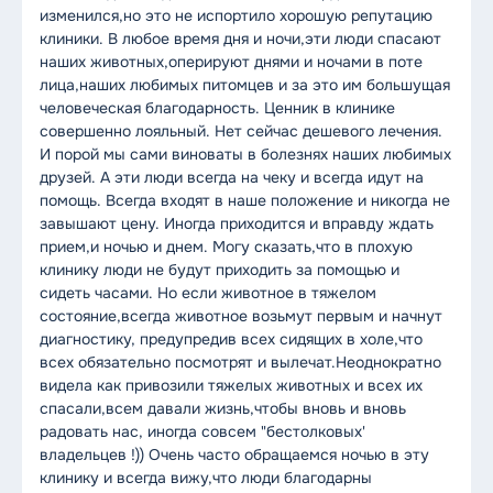
изменился,но это не испортило хорошую репутацию
клиники. В любое время дня и ночи,эти люди спасают
наших животных,оперируют днями и ночами в поте
лица,наших любимых питомцев и за это им большущая
человеческая благодарность. Ценник в клинике
совершенно лояльный. Нет сейчас дешевого лечения.
И порой мы сами виноваты в болезнях наших любимых
друзей. А эти люди всегда на чеку и всегда идут на
помощь. Всегда входят в наше положение и никогда не
завышают цену. Иногда приходится и вправду ждать
прием,и ночью и днем. Могу сказать,что в плохую
клинику люди не будут приходить за помощью и
сидеть часами. Но если животное в тяжелом
состояние,всегда животное возьмут первым и начнут
диагностику, предупредив всех сидящих в холе,что
всех обязательно посмотрят и вылечат.Неоднократно
видела как привозили тяжелых животных и всех их
спасали,всем давали жизнь,чтобы вновь и вновь
радовать нас, иногда совсем "бестолковых'
владельцев !)) Очень часто обращаемся ночью в эту
клинику и всегда вижу,что люди благодарны