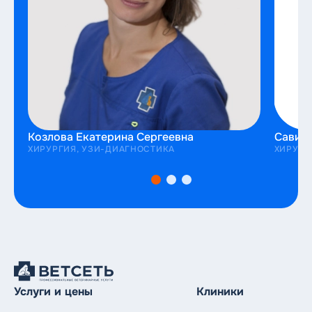
Козлова Екатерина Сергеевна
Савич
ХИРУРГИЯ, УЗИ-ДИАГНОСТИКА
ХИРУРГ
Услуги и цены
Клиники