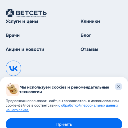
Услуги и цены
Клиники
Врачи
Блог
Акции и новости
Отзывы
Мы используем cookies и рекомендательные
технологии
© 1999—2026
Продолжая использовать сайт, вы соглашаетесь с использованием
ООО Сеть Ветеринарных клиник mail@vetseti.ru
cookie-файлов в соответствии
с обработкой персональных данных
Ветеринарные услуги: терапия, хирургия,
нашего сайта.
травматология, УЗИ, лабораторная диагностика,
регистрация животных, вакцинация животных.
Политика конфиденциальности
Принять