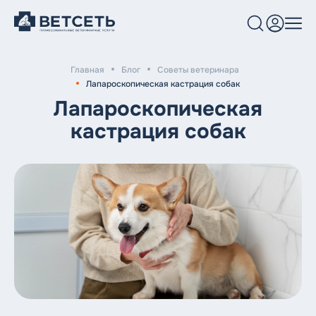
Главная
Блог
Советы ветеринара
Услуги и цены
Лапароскопическая кастрация собак
Лапароскопическая
Клиники
кастрация собак
Врачи
Блог
О нас