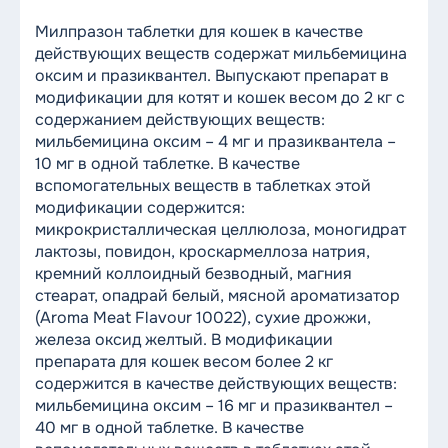
Милпразон таблетки для кошек в качестве
действующих веществ содержат мильбемицина
оксим и празиквантел. Выпускают препарат в
модификации для котят и кошек весом до 2 кг с
содержанием действующих веществ:
мильбемицина оксим – 4 мг и празиквантела –
10 мг в одной таблетке. В качестве
вспомогательных веществ в таблетках этой
модификации содержится:
микрокристаллическая целлюлоза, моногидрат
лактозы, повидон, кроскармеллоза натрия,
кремний коллоидный безводный, магния
стеарат, опадрай белый, мясной ароматизатор
(Aroma Meat Flavour 10022), сухие дрожжи,
железа оксид желтый. В модификации
препарата для кошек весом более 2 кг
содержится в качестве действующих веществ:
мильбемицина оксим – 16 мг и празиквантел –
40 мг в одной таблетке. В качестве