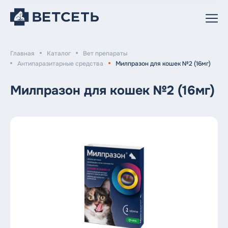
Главная
Каталог
Вет препараты
Антипаразитарные средства
Милпразон для кошек №2 (16мг)
Каталог
Милпразон для кошек №2 (16мг)
Доставка и оплата
Сеть ветеринарных клиник
Контакты
(812) 612-11-10
Круглосуточный номер