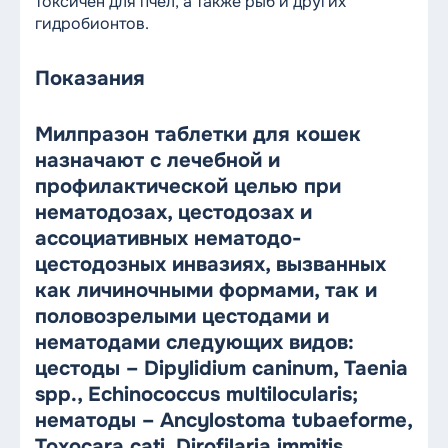
токсичен для пчел, а также рыб и других
гидробионтов.
Показания
Милпразон таблетки для кошек
назначают с лечебной и
профилактической целью при
нематодозах, цестодозах и
ассоциативных нематодо-
цестодозных инвазиях, вызванных
как личиночными формами, так и
половозрелыми цестодами и
нематодами следующих видов:
цестоды – Dipylidium caninum, Taenia
spp., Echinococcus multilocularis;
нематоды – Ancylostoma tubaeforme,
Toxocara cati, Dirofilaria immitis