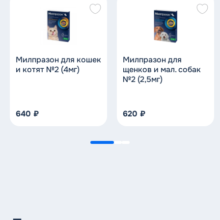
Милпразон для кошек
Милпразон для
и котят №2 (4мг)
щенков и мал. собак
№2 (2,5мг)
640
₽
620
₽