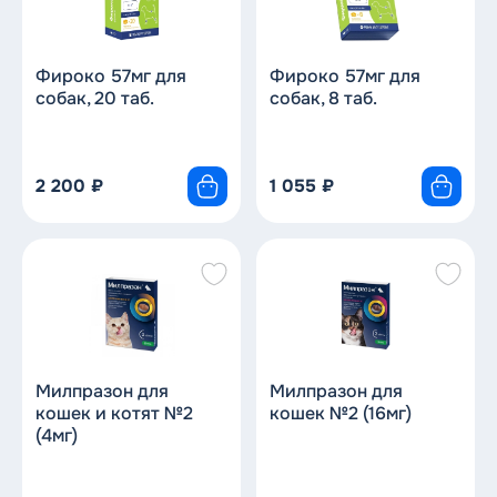
сначала дороже
по скидке
Фироко 57мг для
Фироко 57мг для
по новизне
собак, 20 таб.
собак, 8 таб.
2 200
₽
1 055
₽
Милпразон для
Милпразон для
кошек и котят №2
кошек №2 (16мг)
(4мг)