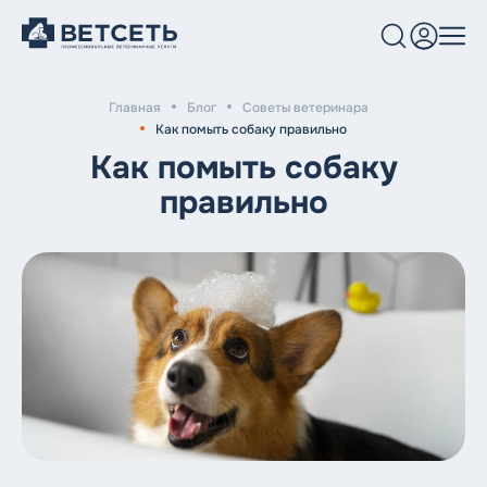
Главная
Блог
Советы ветеринара
Услуги и цены
Как помыть собаку правильно
Как помыть собаку
Клиники
правильно
Врачи
Блог
О нас