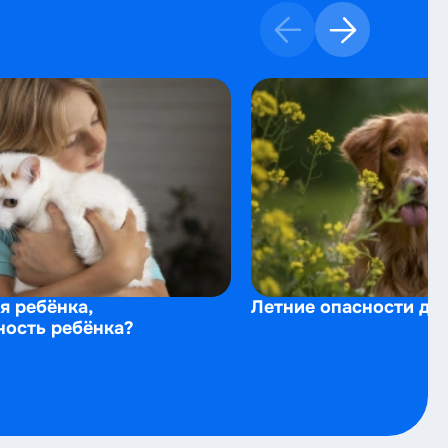
я ребёнка,
Летние опасности для
ность ребёнка?