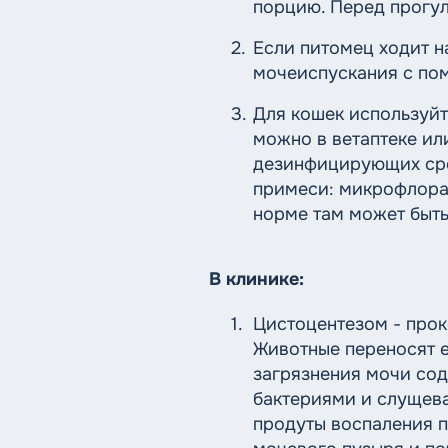
порцию. Перед прогул
Если питомец ходит н
мочеиспускания с по
Для кошек используйт
можно в ветаптеке ил
дезинфицирующих сред
примеси: микрофлора
норме там может быть
В клинике:
Цистоцентезом - прок
Животные переносят е
загрязнения мочи со
бактериями и слущева
продуты воспаления п