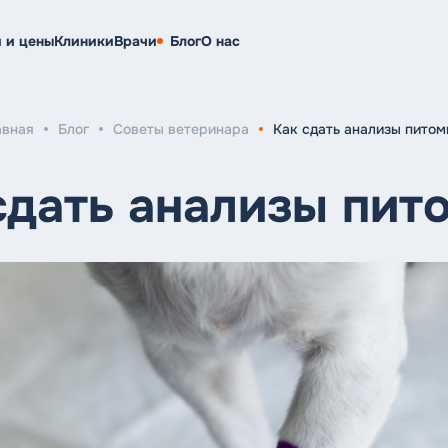
и и цены
Клиники
Врачи
Блог
О нас
авная
Блог
Советы ветеринара
Как сдать анализы питом
сдать анализы пит