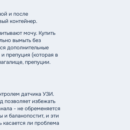
ной и после
вый контейнер.
питывают мочу. Купить
льно вымыть без
тся дополнительные
и препуция (которая в
лагалище, препуции.
нтролем датчика УЗИ.
од позволяет избежать
нала - не обременяется
 и баланопостит, и эти
ь касается ли проблема