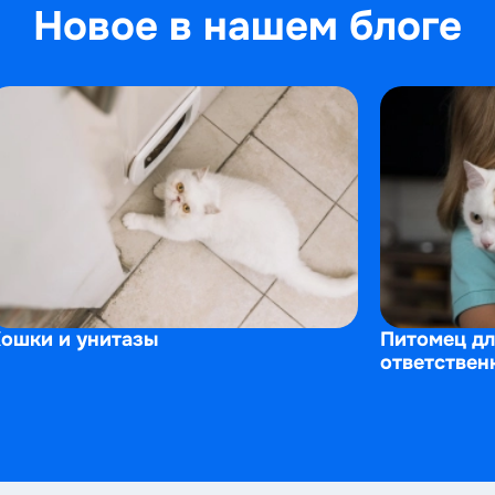
Новое в нашем блоге
ошки и унитазы
Питомец дл
ответствен