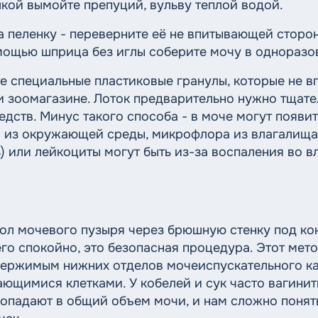
кой вымойте препуций, вульву теплой водой.
а пеленку - переверните её не впитывающей сторо
мощью шприца без иглы соберите мочу в одноразо
е специальные пластиковые гранулы, которые не в
и зоомагазине. Лоток предварительно нужно тщате
ств. Минус такого способа - в моче могут появи
 из окружающей среды, микрофлора из влагалища 
) или лейкоциты могут быть из-за воспаления во в
ол мочевого пузыря через брюшную стенку под ко
го спокойно, это безопасная процедура. Этот мет
держимым нижних отделов мочеиспускательного ка
ющимися клетками. У кобелей и сук часто вагиниты
опадают в общий объем мочи, и нам сложно понят