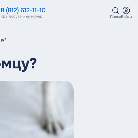
8 (812) 612-11-10
Круглосуточный номер
Поиск
Войти
цу?
омцу?