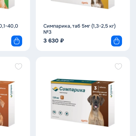
0,1-40,0
Симпарика, таб 5мг (1,3-2,5 кг)
№3
3 630
₽