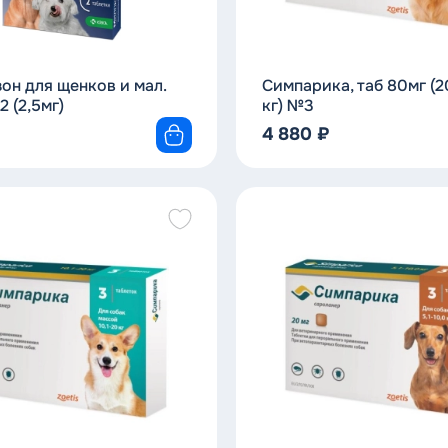
он для щенков и мал.
Симпарика, таб 80мг (2
 (2,5мг)
кг) №3
4 880
₽