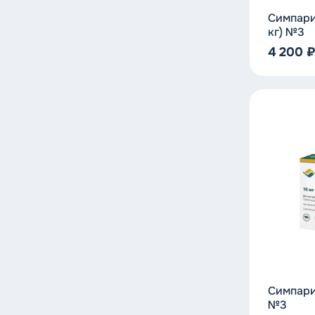
Симпарик
кг) №3
4 200
Симпарик
№3