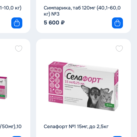
1-10,0 кг)
Симпарика, таб 120мг (40,1-60,0
кг) №3
5 600
₽
/50мг),10
Селафорт №1 15мг, до 2,5кг