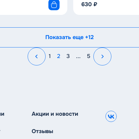
630
₽
Показать еще +12
1
2
3
...
5
чи
Акции и новости
В
г
Отзывы