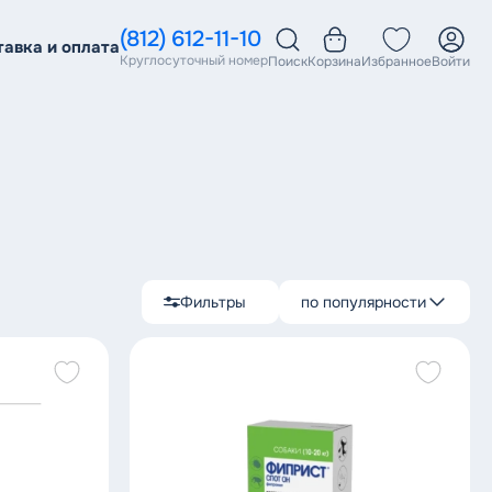
(812) 612-11-10
тавка и оплата
Круглосуточный номер
Поиск
Корзина
Избранное
Войти
Фильтры
по популярности
по популярности
сначала дешевле
сначала дороже
по скидке