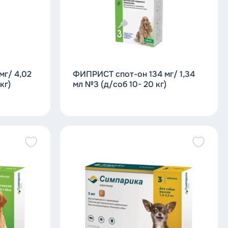
по новизне
г/ 4,02
ФИПРИСТ спот-он 134 мг/ 1,34
кг)
мл №3 (д/соб 10- 20 кг)