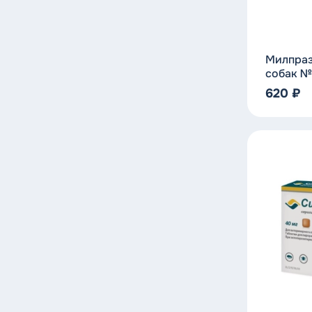
Противовоспалительные
препараты
Милпраз
собак №2
620
₽