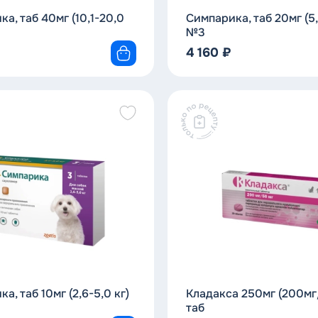
а, таб 40мг (10,1-20,0
Симпарика, таб 20мг (5,
№3
₽
4 160
₽
а, таб 10мг (2,6-5,0 кг)
Кладакса 250мг (200мг
таб