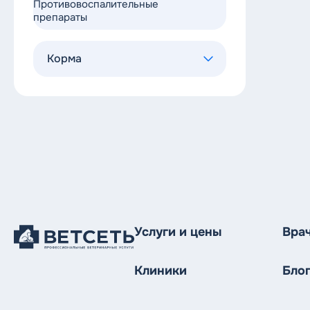
Противовоспалительные
препараты
Корма
Пурина
Роял Канин
Монж
Аллева
Craftia
Услуги и цены
Вра
Клиники
Бло