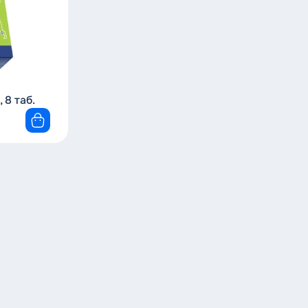
по новизне
 8 таб.