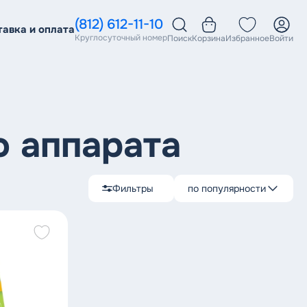
(812) 612-11-10
тавка и оплата
Круглосуточный номер
Поиск
Корзина
Избранное
Войти
о аппарата
Фильтры
по популярности
по популярности
сначала дешевле
сначала дороже
по скидке