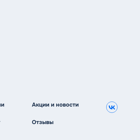
чи
Акции и новости
В
г
Отзывы
E-mail
*
Новый п