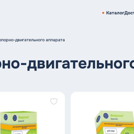
Каталог
Дос
опорно-двигательного аппарата
но-двигательног