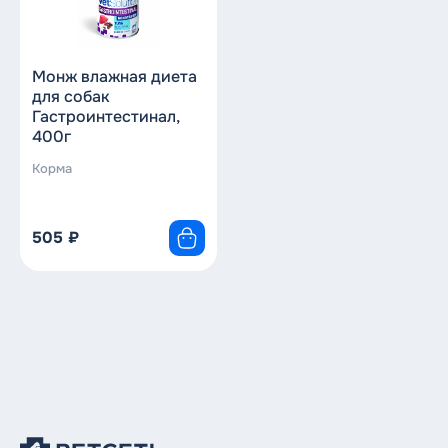
сначала дороже
по скидке
по новизне
Монж влажная диета
для собак
Гастроинтестинал,
400г
Корма
505
₽